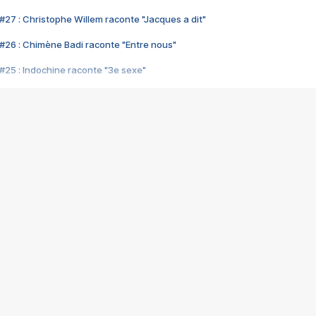
#27 : Christophe Willem raconte "Jacques a dit"
#26 : Chimène Badi raconte "Entre nous"
#25 : Indochine raconte "3e sexe"
#24 : Zaho raconte "C'est chelou"
#23 : Patrick Bruel raconte "Au café des délices"
#22 : Kyo raconte "Le chemin"
#21 : Nolwenn Leroy raconte "Cassé"
#20 : Patrick Hernandez raconte "Born to be alive"
#19 : Lorie raconte "Près de moi"
#18 : Michael Jones raconte "A nos actes manqués" (avec Jean-Jacque
#17 : Khaled raconte "Aïcha"
#16 : Corneille raconte "Parce qu'on vient de loin"