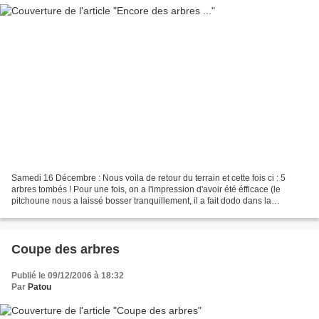
Samedi 16 Décembre : Nous voila de retour du terrain et cette fois ci : 5
arbres tombés ! Pour une fois, on a l'impression d'avoir été éfficace (le
pitchoune nous a laissé bosser tranquillement, il a fait dodo dans la
pousette...). On commence à y voir...
Coupe des arbres
Publié le 09/12/2006 à 18:32
Par
Patou