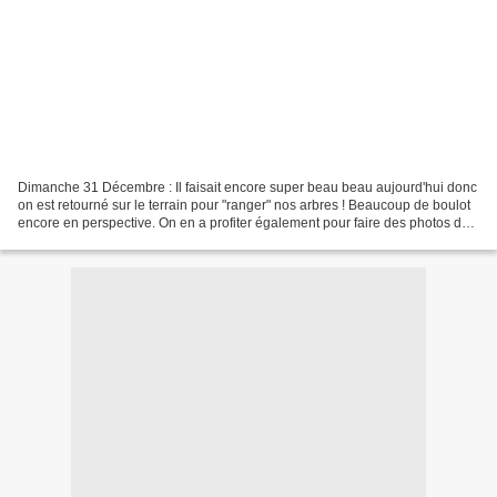
Dimanche 31 Décembre : Il faisait encore super beau beau aujourd'hui donc
on est retourné sur le terrain pour "ranger" nos arbres ! Beaucoup de boulot
encore en perspective. On en a profiter également pour faire des photos du
terrain "avant" la construction....