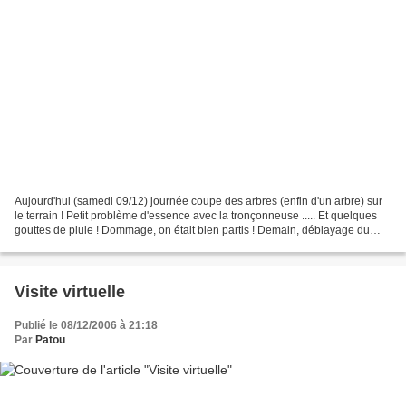
Aujourd'hui (samedi 09/12) journée coupe des arbres (enfin d'un arbre) sur
le terrain ! Petit problème d'essence avec la tronçonneuse ..... Et quelques
gouttes de pluie ! Dommage, on était bien partis ! Demain, déblayage du
chantier ! Et Valentin nous...
Visite virtuelle
Publié le 08/12/2006 à 21:18
Par
Patou